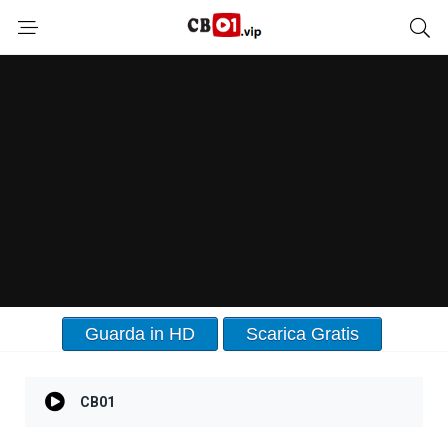
Guarda in HD
Scarica Gratis
CB01