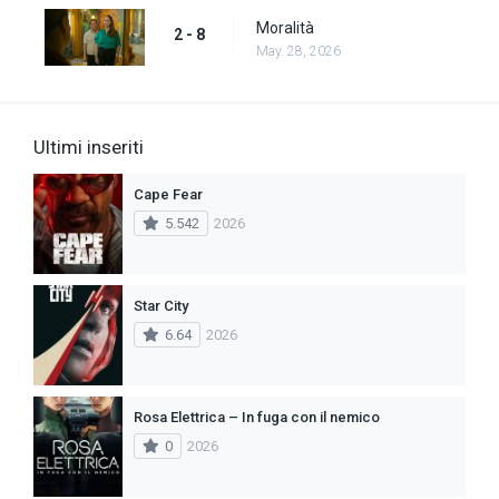
Moralità
2 - 8
May. 28, 2026
Ultimi inseriti
Cape Fear
5.542
2026
Star City
6.64
2026
Rosa Elettrica – In fuga con il nemico
0
2026