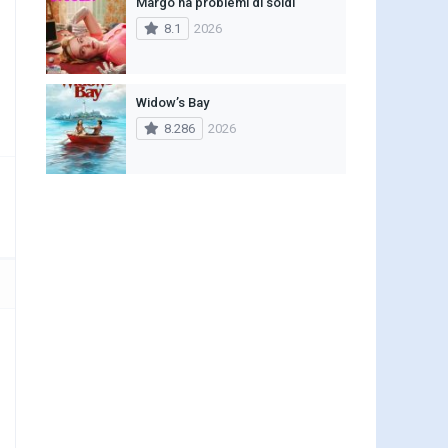
Margo ha problemi di soldi
8.1
2026
Widow’s Bay
8.286
2026