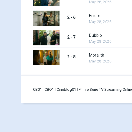
May. 28, 2026
Errore
2 - 6
May. 28, 2026
Dubbio
2 - 7
May. 28, 2026
Moralità
2 - 8
May. 28, 2026
CB01 | CBO1 | Cineblog01 | Film e Serie TV Streaming Onli