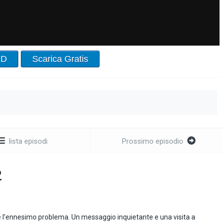
HD
Scarica Gratis
lista episodi
Prossimo episodio
2
ere l’ennesimo problema. Un messaggio inquietante e una visita a