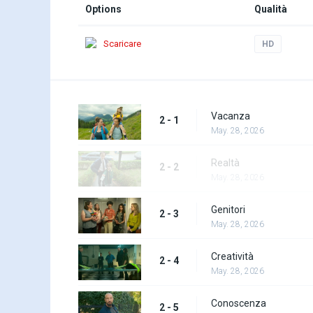
Options
Qualità
Scaricare
HD
Vacanza
2 - 1
May. 28, 2026
Realtà
2 - 2
May. 28, 2026
Genitori
2 - 3
May. 28, 2026
Creatività
2 - 4
May. 28, 2026
Conoscenza
2 - 5