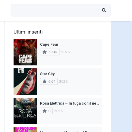
Ultimi inseriti
Cape Fear
5.542
2026
Star City
6.64
2026
Rosa Elettrica – In fuga con il nemico
0
2026