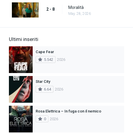
Moralità
2 - 8
May. 28, 2026
Ultimi inseriti
Cape Fear
5.542
2026
Star City
6.64
2026
Rosa Elettrica – In fuga con il nemico
0
2026