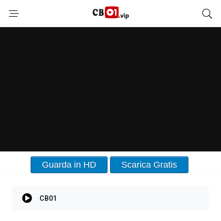
Guarda in HD
Scarica Gratis
CB01