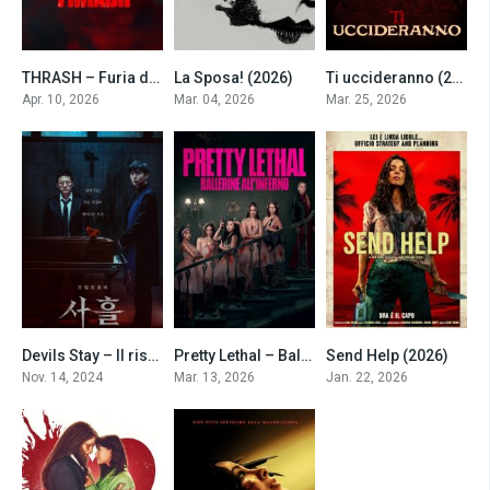
THRASH – Furia dall’Oceano (2026)
La Sposa! (2026)
Ti uccideranno (2026)
0
5.8
6.5
Apr. 10, 2026
Mar. 04, 2026
Mar. 25, 2026
Devils Stay – Il risveglio del male (2024)
Pretty Lethal – Ballerine all’inferno (2026)
Send Help (2026)
4.8
7.7
7.2
Nov. 14, 2024
Mar. 13, 2026
Jan. 22, 2026