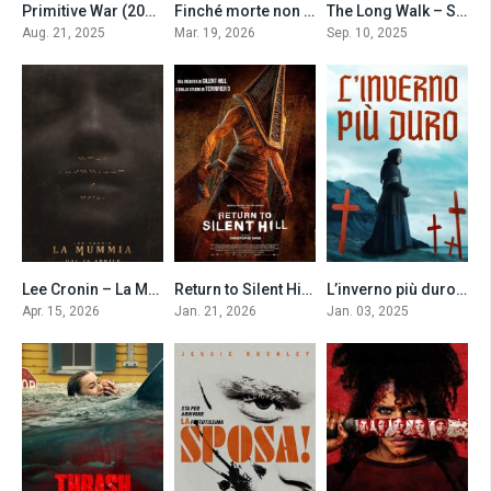
Primitive War (2025)
Finché morte non ci separi 2 (2026)
The Long Walk – Se ti fermi muori (2025)
5.3
6.7
6.7
Aug. 21, 2025
Mar. 19, 2026
Sep. 10, 2025
Lee Cronin – La Mummia (2026)
Return to Silent Hill (2026)
L’inverno più duro (2025)
6.4
4
5.7
Apr. 15, 2026
Jan. 21, 2026
Jan. 03, 2025