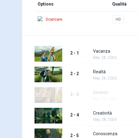
Options
Qualità
Scaricare
HD
Vacanza
2 - 1
May. 28, 2026
Realtà
2 - 2
May. 28, 2026
Genitori
2 - 3
May. 28, 2026
Creatività
2 - 4
May. 28, 2026
Conoscenza
2 - 5