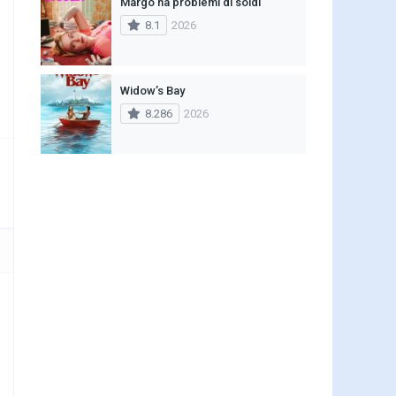
Margo ha problemi di soldi
8.1
2026
Widow’s Bay
8.286
2026