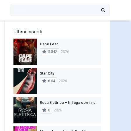
Ultimi inseriti
Cape Fear
5.542
2026
Star City
6.64
2026
Rosa Elettrica – In fuga con il nemico
0
2026