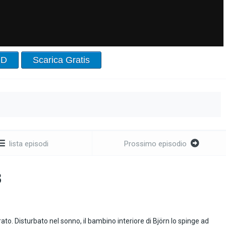
HD
Scarica Gratis
lista episodi
Prossimo episodio
3
rrato. Disturbato nel sonno, il bambino interiore di Björn lo spinge ad