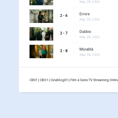
May. 28, 2026
Errore
2 - 6
May. 28, 2026
Dubbio
2 - 7
May. 28, 2026
Moralità
2 - 8
May. 28, 2026
CB01 | CBO1 | Cineblog01 | Film e Serie TV Streaming Onli