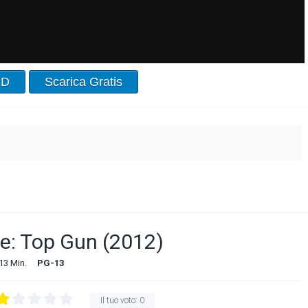
HD
Scarica Gratis
e: Top Gun (2012)
13 Min.
PG-13
Il tuo voto:
0