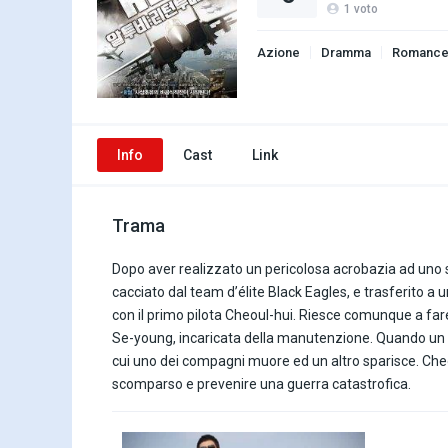
1
voto
Azione
Dramma
Romanc
Info
Cast
Link
Trama
Dopo aver realizzato un pericolosa acrobazia ad uno s
cacciato dal team d’élite Black Eagles, e trasferito 
con il primo pilota Cheoul-hui. Riesce comunque a fare a
Se-young, incaricata della manutenzione. Quando un MI
cui uno dei compagni muore ed un altro sparisce. Cheol
scomparso e prevenire una guerra catastrofica.