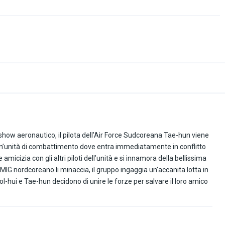
e
how aeronautico, il pilota dell’Air Force Sudcoreana Tae-hun viene
a un’unità di combattimento dove entra immediatamente in conflitto
micizia con gli altri piloti dell’unità e si innamora della bellissima
G nordcoreano li minaccia, il gruppo ingaggia un’accanita lotta in
-hui e Tae-hun decidono di unire le forze per salvare il loro amico