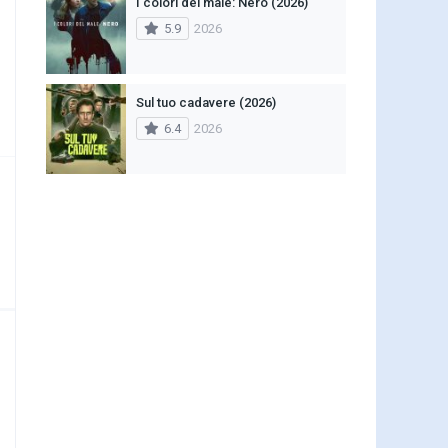
I colori del male: Nero (2026)
5.9
2026
Sul tuo cadavere (2026)
6.4
2026