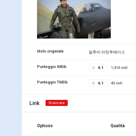
titolo originiale
알투비:리턴투베이스
Punteggio IMDb
6.1
1,416 voti
Punteggio TMDb
6.1
43 voti
Link
Scaricare
Options
Qualità