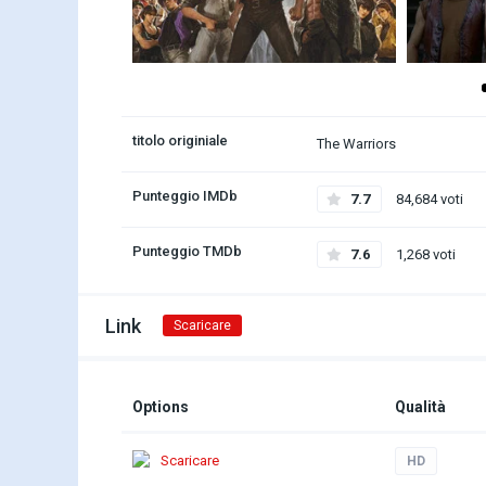
titolo originiale
The Warriors
Punteggio IMDb
7.7
84,684 voti
Punteggio TMDb
7.6
1,268 voti
Link
Scaricare
Options
Qualità
Scaricare
HD