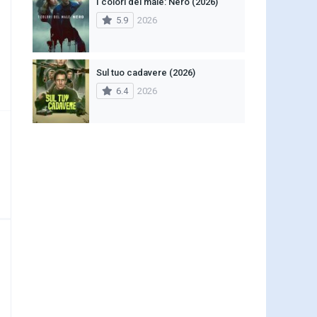
I colori del male: Nero (2026)
5.9
2026
Sul tuo cadavere (2026)
6.4
2026