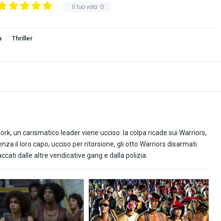
Il tuo voto:
0
a
Thriller
rk, un carismatico leader viene ucciso: la colpa ricade sui Warriors,
za il loro capo, ucciso per ritorsione, gli otto Warriors disarmati
ati dalle altre vendicative gang e dalla polizia.