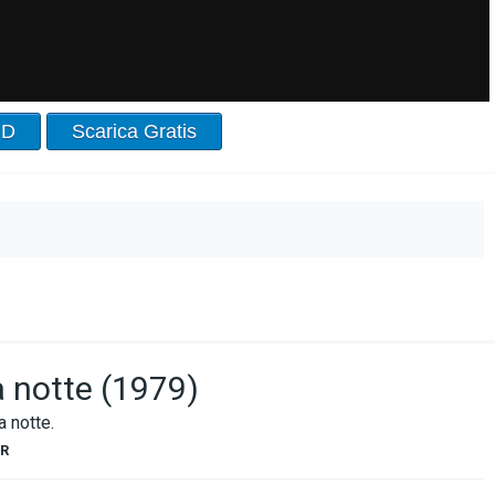
HD
Scarica Gratis
la notte (1979)
 notte.
R