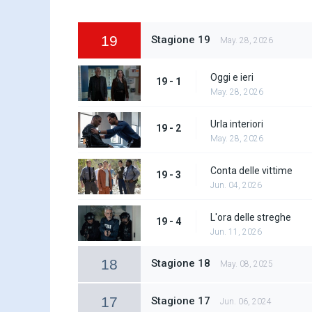
19
Stagione 19
May. 28, 2026
Oggi e ieri
19 - 1
May. 28, 2026
Urla interiori
19 - 2
May. 28, 2026
Conta delle vittime
19 - 3
Jun. 04, 2026
L'ora delle streghe
19 - 4
Jun. 11, 2026
18
Stagione 18
May. 08, 2025
17
Stagione 17
Jun. 06, 2024