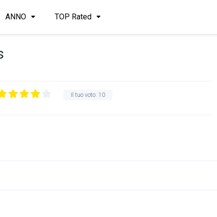
ANNO
TOP Rated
s
Il tuo voto:
10