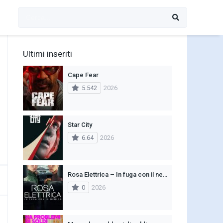
Ultimi inseriti
Cape Fear
5.542
2026
Star City
6.64
2026
Rosa Elettrica – In fuga con il nemico
0
2026