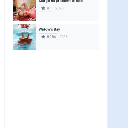
Margo ha problemi di soldi
8.1
2026
Widow’s Bay
8.286
2026