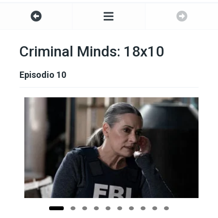
Criminal Minds: 18x10
Episodio 10