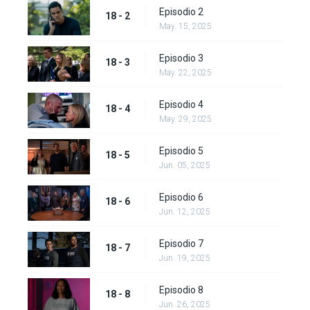
Episodio 2
18 - 2
May. 15, 2025
Episodio 3
18 - 3
May. 22, 2025
Episodio 4
18 - 4
May. 29, 2025
Episodio 5
18 - 5
Jun. 05, 2025
Episodio 6
18 - 6
Jun. 12, 2025
Episodio 7
18 - 7
Jun. 19, 2025
Episodio 8
18 - 8
Jun. 26, 2025