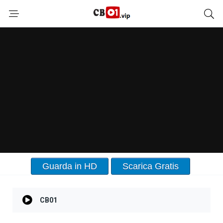
Guarda in HD
Scarica Gratis
CB01