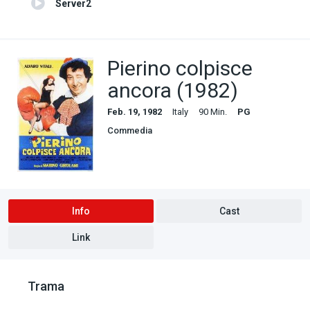
Server2
Pierino colpisce
ancora (1982)
Feb. 19, 1982
Italy
90 Min.
PG
Commedia
Info
Cast
Link
Trama