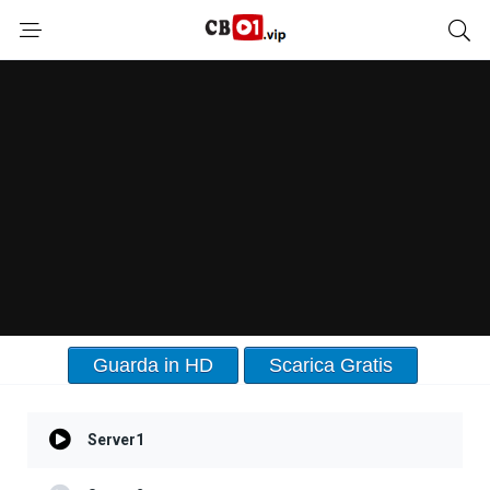
Guarda in HD
Scarica Gratis
Server1