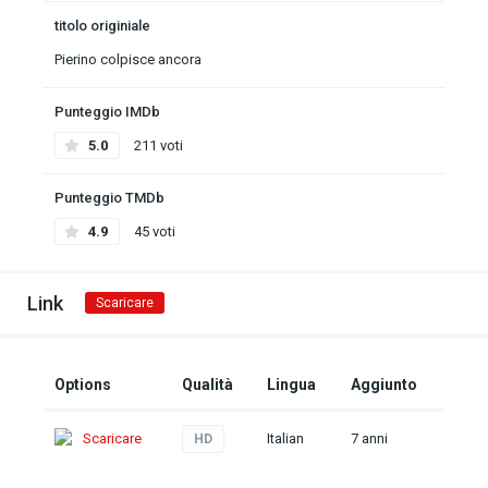
titolo originiale
Pierino colpisce ancora
Punteggio IMDb
5.0
211 voti
Punteggio TMDb
4.9
45 voti
Link
Scaricare
Options
Qualità
Lingua
Aggiunto
Scaricare
Italian
7 anni
HD