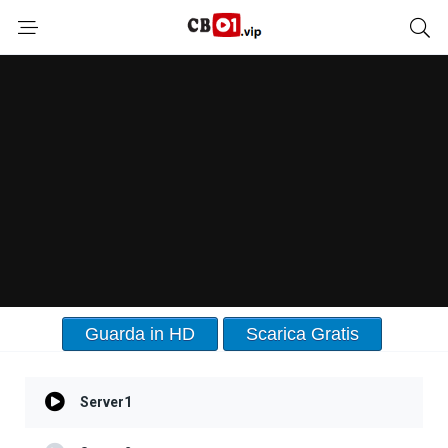
Guarda in HD
Scarica Gratis
Server1