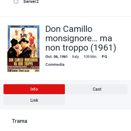
Server2
Don Camillo
monsignore… ma
non troppo (1961)
Oct. 06, 1961
Italy
109 Min.
PG
Commedia
Info
Cast
Link
Trama