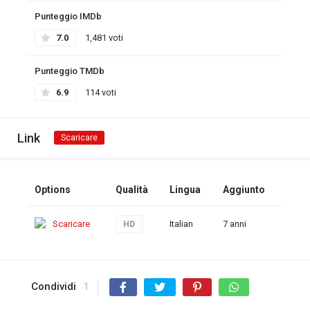
Punteggio IMDb
7.0
1,481 voti
Punteggio TMDb
6.9
114 voti
Link
Scaricare
Options
Qualità
Lingua
Aggiunto
Scaricare
Italian
7 anni
HD
Condividi
1