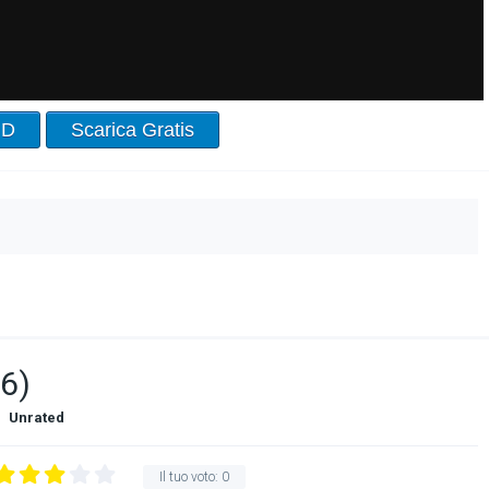
HD
Scarica Gratis
66)
Unrated
Il tuo voto:
0