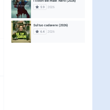
I colori del male: Nero (2026)
5.9
2026
Sul tuo cadavere (2026)
6.4
2026