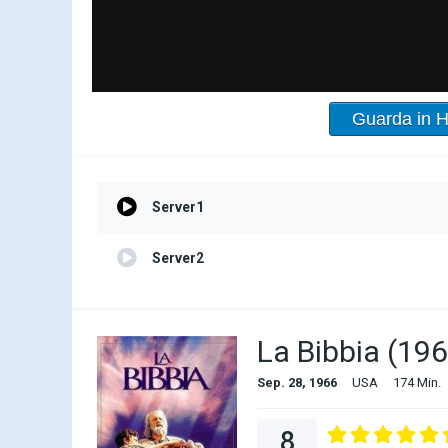
Guarda in 
Server1
Server2
La Bibbia (19
Sep. 28, 1966
USA
174 Min.
8