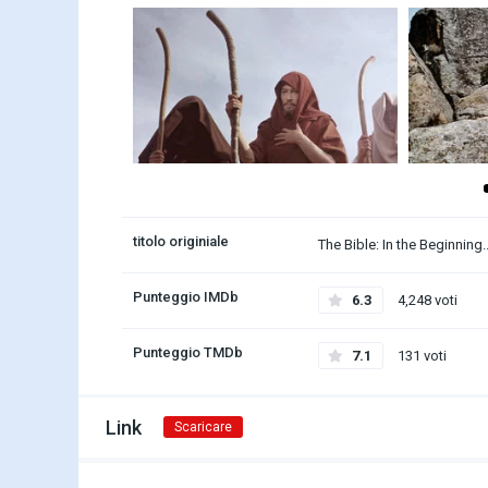
titolo originiale
The Bible: In the Beginning..
Punteggio IMDb
6.3
4,248 voti
Punteggio TMDb
7.1
131 voti
Link
Scaricare