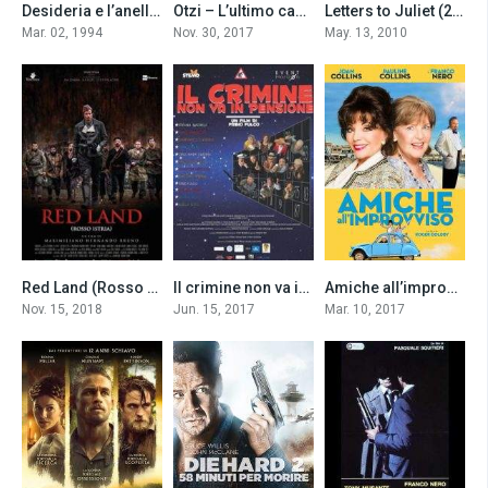
Desideria e l’anello del drago (1994)
Otzi – L’ultimo cacciatore (2017)
Letters to Juliet (2010)
7.0
6.3
6.6
Mar. 02, 1994
Nov. 30, 2017
May. 13, 2010
Red Land (Rosso Istria) (2018)
Il crimine non va in pensione (2017)
Amiche all’improvviso (2017)
5.3
5.6
5.9
Nov. 15, 2018
Jun. 15, 2017
Mar. 10, 2017