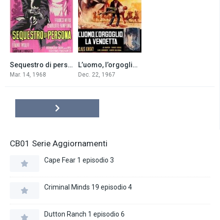
Sequestro di persona (1968)
L’uomo, l’orgoglio, la vendetta (1967)
6.5
6.1
Mar. 14, 1968
Dec. 22, 1967
CB01 Serie Aggiornamenti
Cape Fear 1 episodio 3
Criminal Minds 19 episodio 4
Dutton Ranch 1 episodio 6