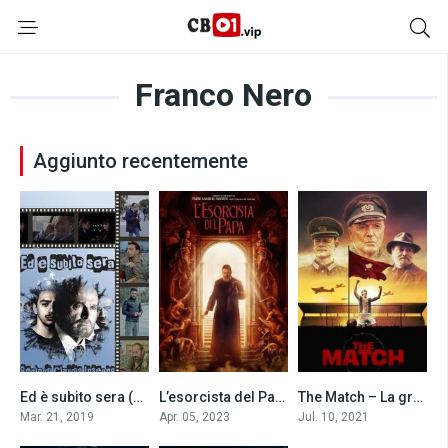
Franco Nero
Aggiunto recentemente
Ed è subito sera (2019)
L’esorcista del Papa (2023)
The Match – La grande partita (2021)
6.2
6.2
5.9
Mar. 21, 2019
Apr. 05, 2023
Jul. 10, 2021