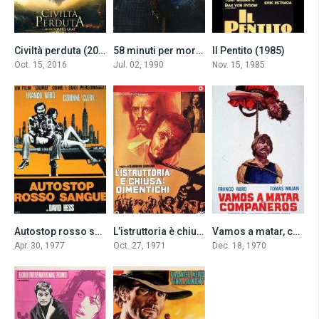
Civiltà perduta (2017)
58 minuti per morire – Die Harder (1990)
Il Pentito (1985)
6.6
7.1
6.3
Oct. 15, 2016
Jul. 02, 1990
Nov. 15, 1985
Autostop rosso sangue (1977)
L’istruttoria è chiusa: dimentichi (Tante sbarre) (1971)
Vamos a matar, compañeros (1970)
6.9
7.3
7.5
Apr. 30, 1977
Oct. 27, 1971
Dec. 18, 1970