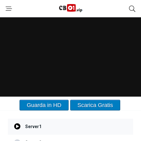
Guarda in HD
Scarica Gratis
Server1