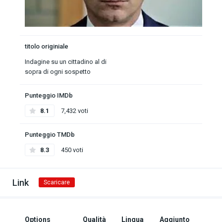
titolo originiale
Indagine su un cittadino al di
sopra di ogni sospetto
Punteggio IMDb
8.1
7,432 voti
Punteggio TMDb
8.3
450 voti
Link
Scaricare
Options
Qualità
Lingua
Aggiunto