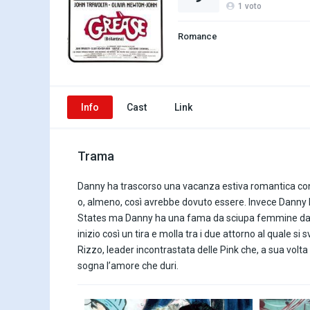
1
voto
Romance
Info
Cast
Link
Trama
Danny ha trascorso una vacanza estiva romantica con l
o, almeno, così avrebbe dovuto essere. Invece Danny l
States ma Danny ha una fama da sciupa femmine da di
inizio così un tira e molla tra i due attorno al quale s
Rizzo, leader incontrastata delle Pink che, a sua volt
sogna l’amore che duri.