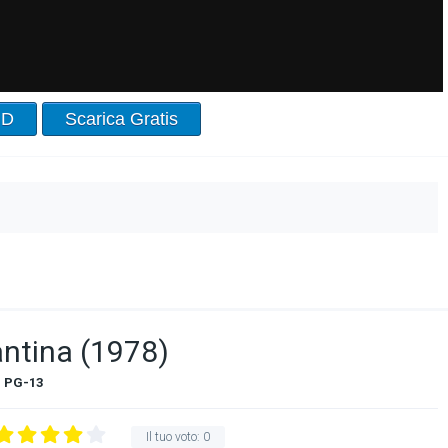
HD
Scarica Gratis
antina (1978)
PG-13
Il tuo voto:
0