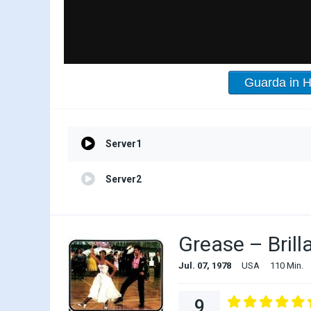
Guarda in 
Server1
Server2
Grease – Brill
Jul. 07, 1978
USA
110 Min.
9