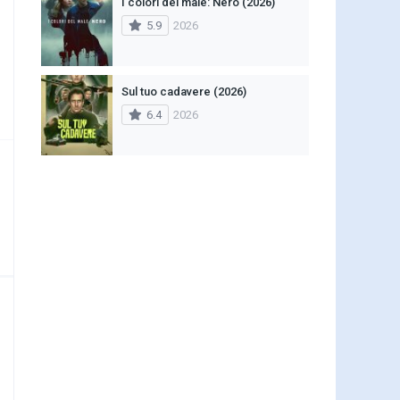
I colori del male: Nero (2026)
5.9
2026
Sul tuo cadavere (2026)
6.4
2026