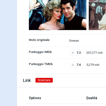
titolo originiale
Grease
Punteggio IMDb
7.2
207,277 voti
Punteggio TMDb
7.4
5,279 voti
Link
Scaricare
Options
Qualità