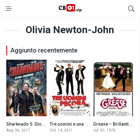
Olivia Newton-John
Aggiunto recentemente
Sharknado 5: Global Swarming (2017)
Tre uomini e una pecora (2011)
Grease – Brillantina (1978)
4.0
5.7
7.2
Aug. 06, 2017
Oct. 14, 2011
Jul. 07, 1978