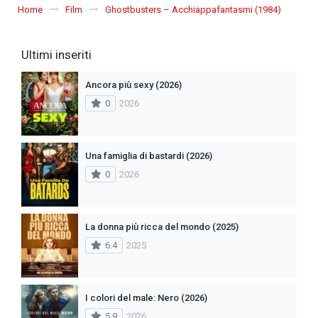
Home
Film
Ghostbusters – Acchiappafantasmi (1984)
Ultimi inseriti
Ancora più sexy (2026)
0
2026
Una famiglia di bastardi (2026)
0
2026
La donna più ricca del mondo (2025)
6.4
2025
I colori del male: Nero (2026)
5.9
2026