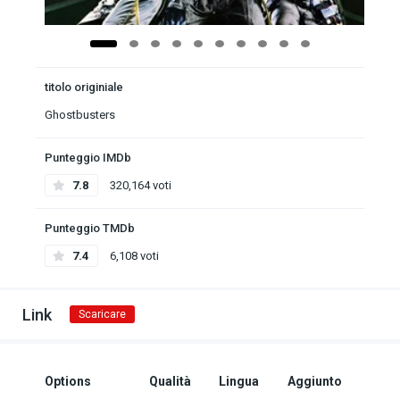
titolo originiale
Ghostbusters
Punteggio IMDb
7.8
320,164 voti
Punteggio TMDb
7.4
6,108 voti
Link
Scaricare
Options
Qualità
Lingua
Aggiunto