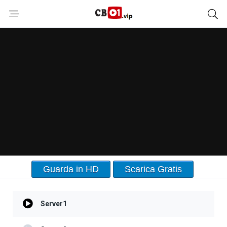
Guarda in HD
Scarica Gratis
Server1