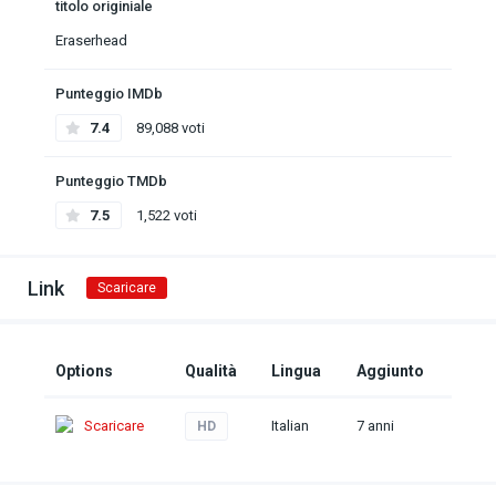
titolo originiale
Eraserhead
Punteggio IMDb
7.4
89,088 voti
Punteggio TMDb
7.5
1,522 voti
Link
Scaricare
Options
Qualità
Lingua
Aggiunto
Scaricare
Italian
7 anni
HD