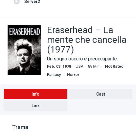
Server2
Eraserhead – La
mente che cancella
(1977)
Un sogno oscuro e preoccupante.
Feb. 03, 1978
USA
89 Min.
Not Rated
Fantasy
Horror
Info
Cast
Link
Trama