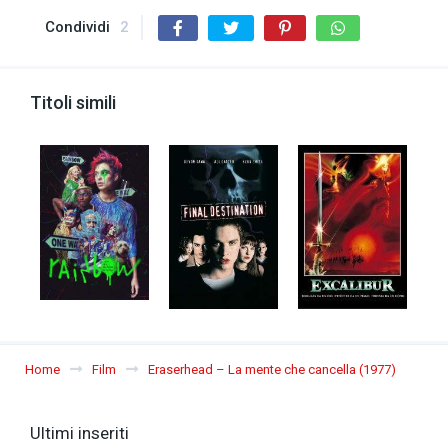
Condividi
2
Titoli simili
Home
Film
Eraserhead – La mente che cancella (1977)
Ultimi inseriti