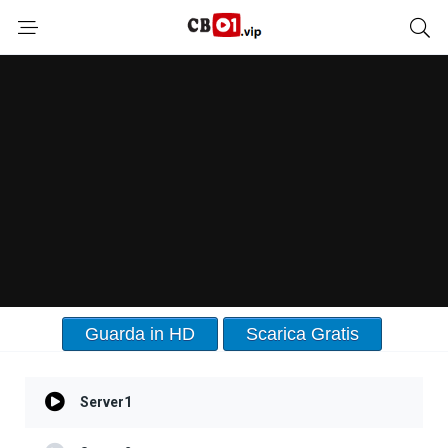
Guarda in HD
Scarica Gratis
Server1