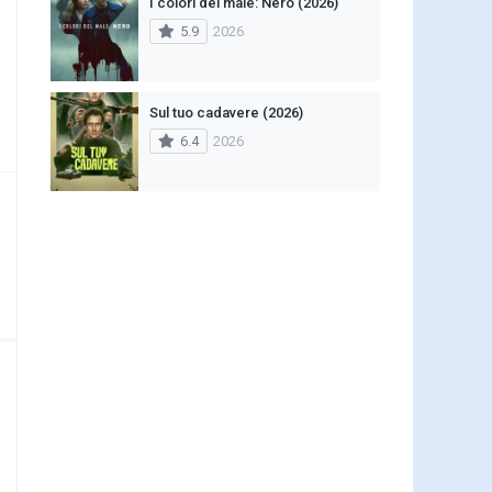
I colori del male: Nero (2026)
5.9
2026
Sul tuo cadavere (2026)
6.4
2026