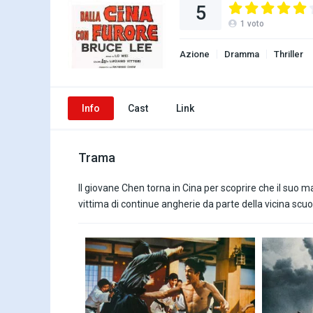
5
1
voto
Azione
Dramma
Thriller
Info
Cast
Link
Trama
Il giovane Chen torna in Cina per scoprire che il suo ma
vittima di continue angherie da parte della vicina scu