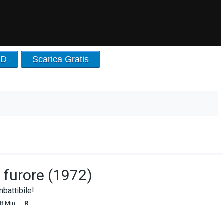
HD
Scarica Gratis
 furore (1972)
mbattibile!
8 Min.
R