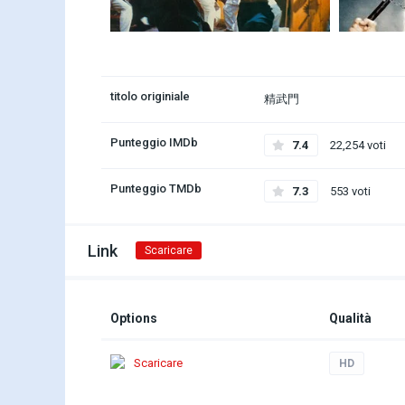
titolo originiale
精武門
Punteggio IMDb
7.4
22,254 voti
Punteggio TMDb
7.3
553 voti
Link
Scaricare
Options
Qualità
Scaricare
HD