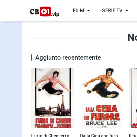
FILM
SERIE TV
N
Aggiunto recentemente
L’urlo di Chen terrorizza anche l’occidente (1972)
Dalla Cina con furore (1972)
7.3
7.4