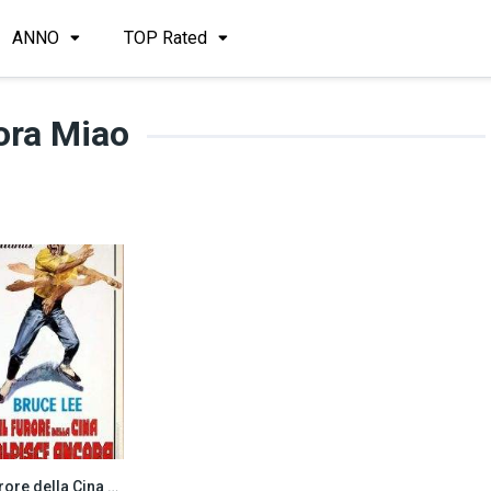
ANNO
TOP Rated
ora Miao
Il furore della Cina colpisce ancora (1971)
7.1