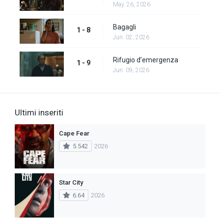
May. 26, 2026
Bagagli
1 - 8
Jun. 02, 2026
Rifugio d’emergenza
1 - 9
Jun. 09, 2026
Ultimi inseriti
Cape Fear
5.542
2026
Star City
6.64
2026