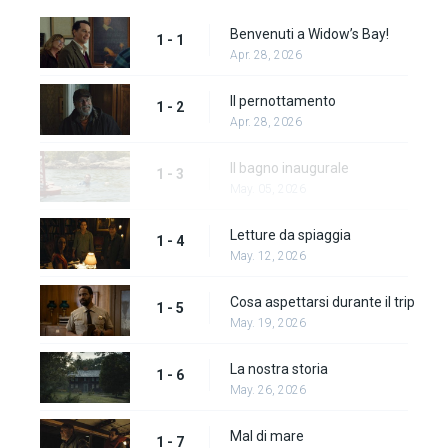
Benvenuti a Widow’s Bay!
1 - 1
Apr. 28, 2026
Il pernottamento
1 - 2
Apr. 28, 2026
Il bagno inaugurale
1 - 3
May. 05, 2026
Letture da spiaggia
1 - 4
May. 12, 2026
Cosa aspettarsi durante il trip
1 - 5
May. 19, 2026
La nostra storia
1 - 6
May. 26, 2026
Mal di mare
1 - 7