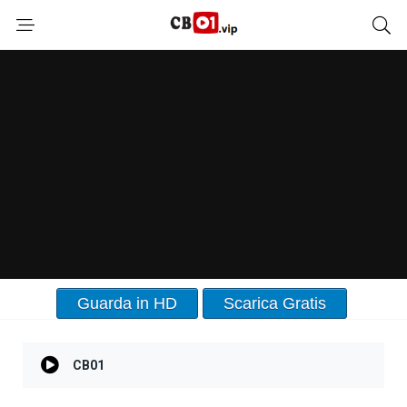
Guarda in HD
Scarica Gratis
CB01