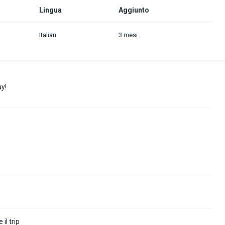
Lingua
Aggiunto
Italian
3 mesi
y!
il trip