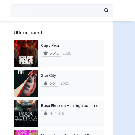
Ultimi inseriti
Cape Fear
5.542
2026
Star City
6.64
2026
Rosa Elettrica – In fuga con il nemico
0
2026