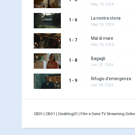
May. 19, 2026
La nostra storia
1 - 6
May. 26, 2026
Mal di mare
1 - 7
May. 26, 2026
Bagagli
1 - 8
Jun. 02, 2026
Rifugio d’emergenza
1 - 9
Jun. 09, 2026
CB01 | CBO1 | Cineblog01 | Film e Serie TV Streaming Onli