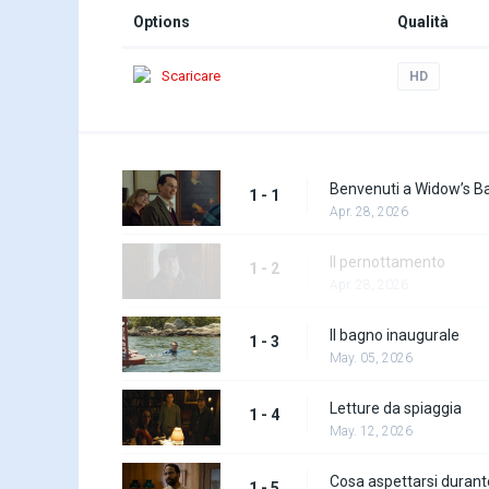
Options
Qualità
Scaricare
HD
Benvenuti a Widow’s Ba
1 - 1
Apr. 28, 2026
Il pernottamento
1 - 2
Apr. 28, 2026
Il bagno inaugurale
1 - 3
May. 05, 2026
Letture da spiaggia
1 - 4
May. 12, 2026
Cosa aspettarsi durante 
1 - 5