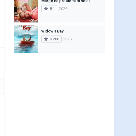
Margo ha problemi di soldi
8.1
2026
Widow’s Bay
8.286
2026