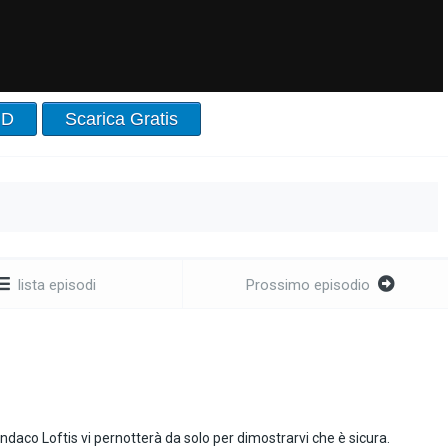
HD
Scarica Gratis
lista episodi
Prossimo episodio
indaco Loftis vi pernotterà da solo per dimostrarvi che è sicura.