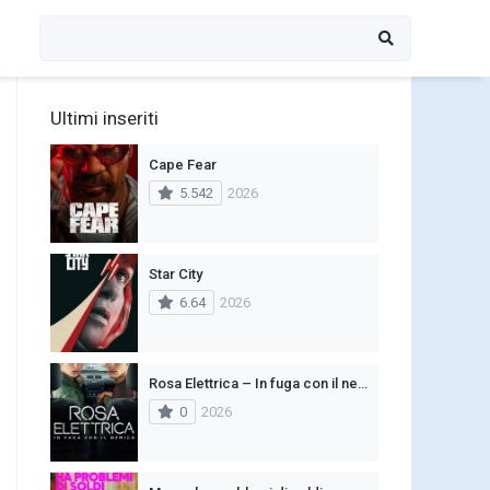
Ultimi inseriti
Cape Fear
5.542
2026
Star City
6.64
2026
Rosa Elettrica – In fuga con il nemico
0
2026