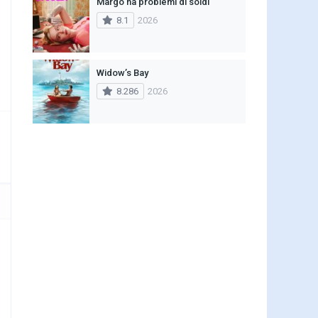
Margo ha problemi di soldi
8.1
2026
Widow’s Bay
8.286
2026