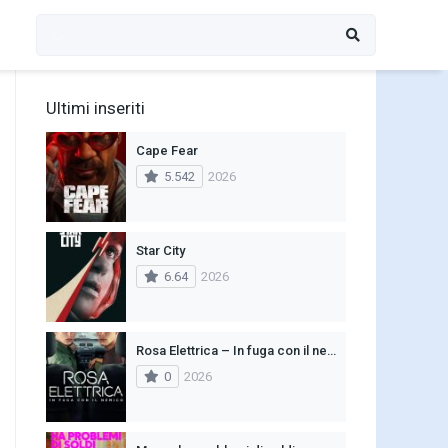
Ultimi inseriti
Cape Fear
5.542
2026
Star City
6.64
2026
Rosa Elettrica – In fuga con il nemico
0
2026