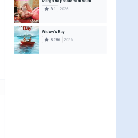
Margo ha problemi di soldi
8.1
2026
Widow’s Bay
8.286
2026