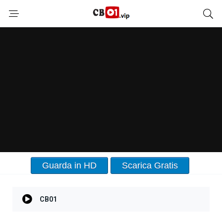
Guarda in HD
Scarica Gratis
CB01