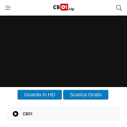
Guarda in HD
Scarica Gratis
CB01