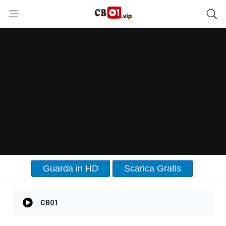
Guarda in HD
Scarica Gratis
CB01