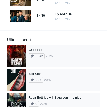
Apr. 23, 2026
Episodio 16
2 - 16
Apr. 23, 2026
Ultimi inseriti
Cape Fear
5.542
2026
Star City
6.64
2026
Rosa Elettrica – In fuga con il nemico
0
2026