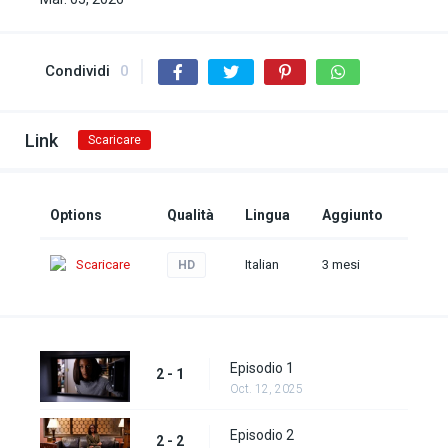
Condividi
0
Link
Scaricare
Options
Qualità
Lingua
Aggiunto
Scaricare
Italian
3 mesi
HD
Episodio 1
2 - 1
Oct. 12, 2025
Episodio 2
2 - 2