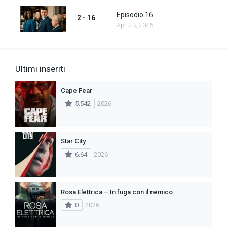
Episodio 16
2 - 16
Apr. 23, 2026
Ultimi inseriti
Cape Fear
5.542
2026
Star City
6.64
2026
Rosa Elettrica – In fuga con il nemico
0
2026