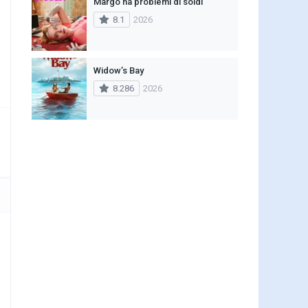
Margo ha problemi di soldi
8.1
2026
Widow’s Bay
8.286
2026