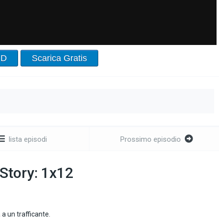
HD
Scarica Gratis
lista episodi
Prossimo episodio
Story: 1x12
a un trafficante.