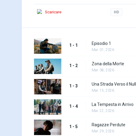
Scaricare
HD
Episodio 1
1 - 1
Mar. 01, 2026
Zona della Morte
1 - 2
Mar. 08, 2026
Una Strada Verso il Nul
1 - 3
Mar. 15, 2026
La Tempesta in Arrivo
1 - 4
Mar. 22, 2026
Ragazze Perdute
1 - 5
Mar. 29, 2026