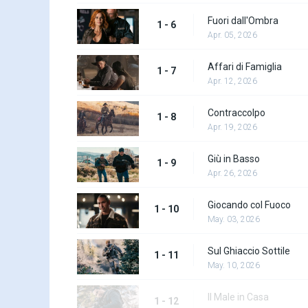
Fuori dall'Ombra
1 - 6
Apr. 05, 2026
Affari di Famiglia
1 - 7
Apr. 12, 2026
Contraccolpo
1 - 8
Apr. 19, 2026
Giù in Basso
1 - 9
Apr. 26, 2026
Giocando col Fuoco
1 - 10
May. 03, 2026
Sul Ghiaccio Sottile
1 - 11
May. 10, 2026
Il Male in Casa
1 - 12