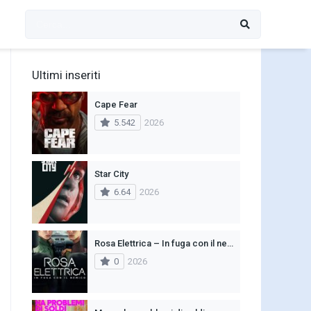
Ultimi inseriti
Cape Fear
5.542
2026
Star City
6.64
2026
Rosa Elettrica – In fuga con il nemico
0
2026