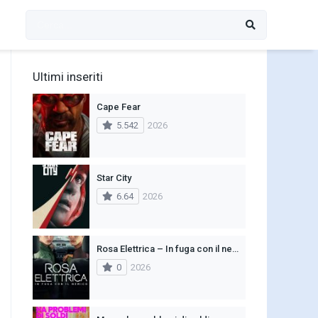
Ultimi inseriti
Cape Fear
5.542
2026
Star City
6.64
2026
Rosa Elettrica – In fuga con il nemico
0
2026