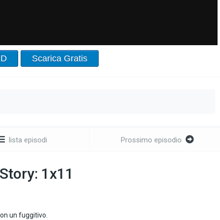
HD
Scarica Gratis
lista episodi
Prossimo episodio
Story: 1x11
on un fuggitivo.