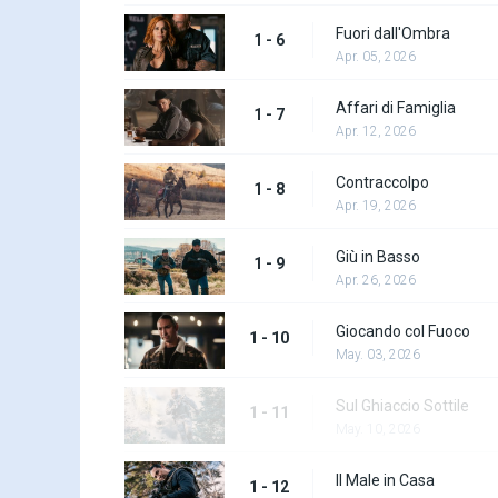
Fuori dall'Ombra
1 - 6
Apr. 05, 2026
Affari di Famiglia
1 - 7
Apr. 12, 2026
Contraccolpo
1 - 8
Apr. 19, 2026
Giù in Basso
1 - 9
Apr. 26, 2026
Giocando col Fuoco
1 - 10
May. 03, 2026
Sul Ghiaccio Sottile
1 - 11
May. 10, 2026
Il Male in Casa
1 - 12