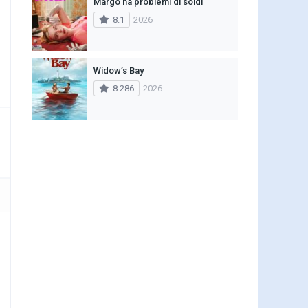
Margo ha problemi di soldi
8.1
2026
Widow’s Bay
8.286
2026