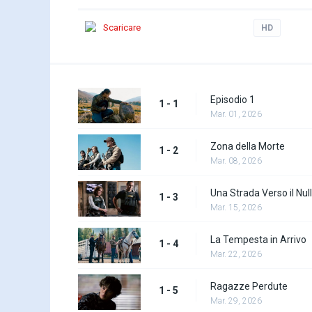
Scaricare
HD
Episodio 1
1 - 1
Mar. 01, 2026
Zona della Morte
1 - 2
Mar. 08, 2026
Una Strada Verso il Nul
1 - 3
Mar. 15, 2026
La Tempesta in Arrivo
1 - 4
Mar. 22, 2026
Ragazze Perdute
1 - 5
Mar. 29, 2026