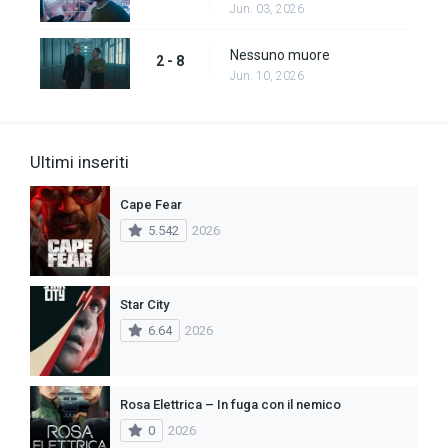
Jun. 03, 2026
Nessuno muore
2 - 8
Jun. 10, 2026
Ultimi inseriti
Cape Fear
5.542
2026
Star City
6.64
2026
Rosa Elettrica – In fuga con il nemico
0
2026