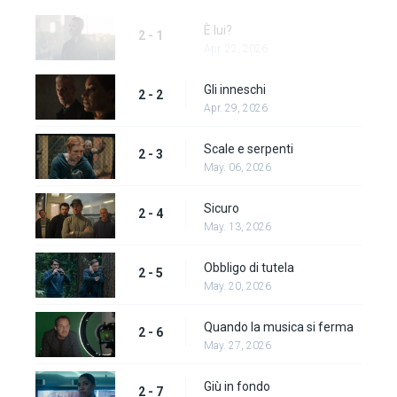
È lui?
2 - 1
Apr. 22, 2026
Gli inneschi
2 - 2
Apr. 29, 2026
Scale e serpenti
2 - 3
May. 06, 2026
Sicuro
2 - 4
May. 13, 2026
Obbligo di tutela
2 - 5
May. 20, 2026
Quando la musica si ferma
2 - 6
May. 27, 2026
Giù in fondo
2 - 7