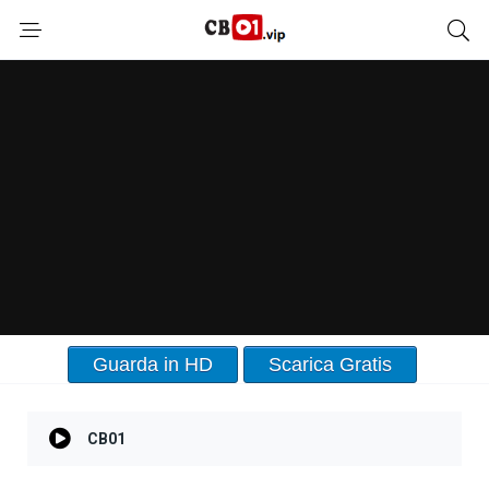
Guarda in HD
Scarica Gratis
CB01