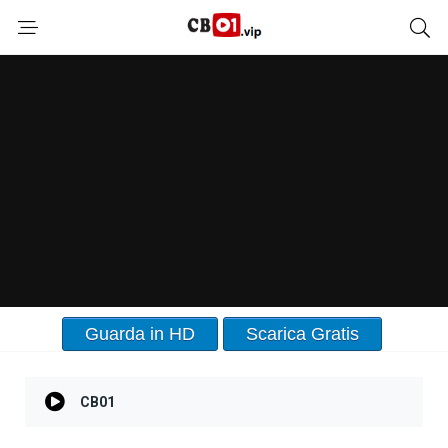
Guarda in HD
Scarica Gratis
CB01