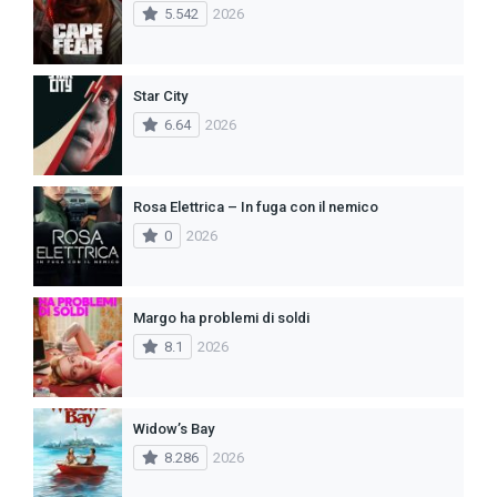
5.542
2026
Star City
6.64
2026
Rosa Elettrica – In fuga con il nemico
0
2026
Margo ha problemi di soldi
8.1
2026
Widow’s Bay
8.286
2026