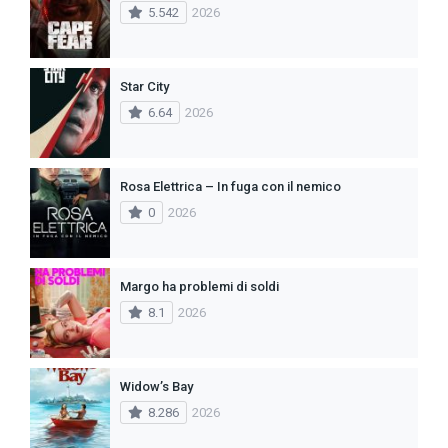
5.542
2026
Star City
6.64
2026
Rosa Elettrica – In fuga con il nemico
0
2026
Margo ha problemi di soldi
8.1
2026
Widow’s Bay
8.286
2026