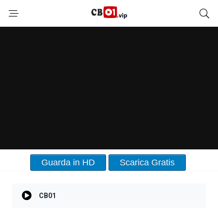
Guarda in HD
Scarica Gratis
CB01