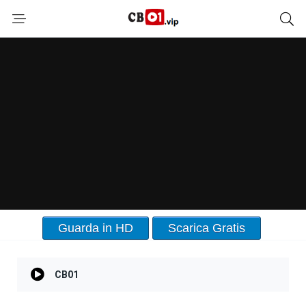
Guarda in HD
Scarica Gratis
CB01