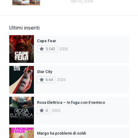
Apr. 22, 2026
Ultimi inseriti
Cape Fear
5.542
2026
Star City
6.64
2026
Rosa Elettrica – In fuga con il nemico
0
2026
Margo ha problemi di soldi