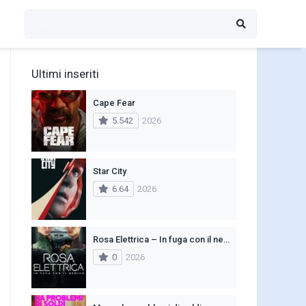
Ultimi inseriti
Cape Fear
5.542
2026
Star City
6.64
2026
Rosa Elettrica – In fuga con il nemico
0
2026