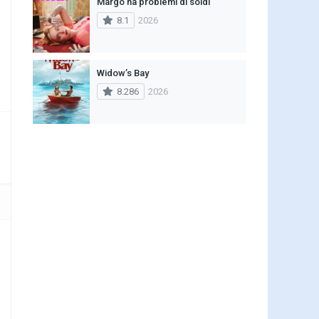
Margo ha problemi di soldi
8.1
2026
Widow’s Bay
8.286
2026