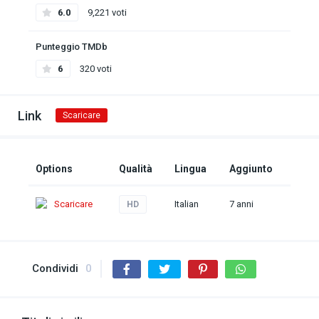
6.0
9,221 voti
Punteggio TMDb
6
320 voti
Link
Scaricare
Options
Qualità
Lingua
Aggiunto
Scaricare
Italian
7 anni
HD
Condividi
0