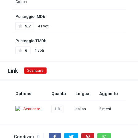
Coach
Punteggio IMDb
5.7
41 voti
Punteggio TMDb
6
1 voti
Link
Scaricare
Options
Qualità
Lingua
Aggiunto
Scaricare
Italian
2 mesi
HD
Condividi
0