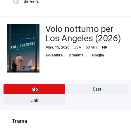
Server2
Volo notturno per
Los Angeles (2026)
May. 15, 2026
USA
60 Min.
NR
Avventura
Dramma
Famiglia
Info
Cast
Link
Trama