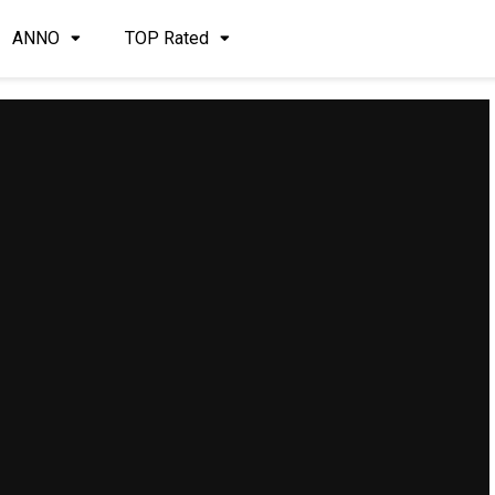
ANNO
TOP Rated