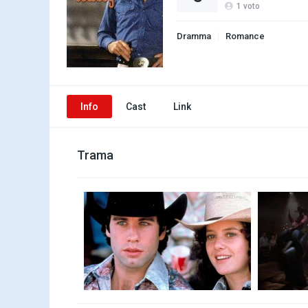
1
voto
Dramma
Romance
Info
Cast
Link
Trama