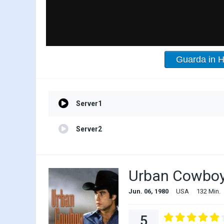
Guarda in 
Server1
Server2
Urban Cowboy
Jun. 06, 1980
USA
132 Min.
5