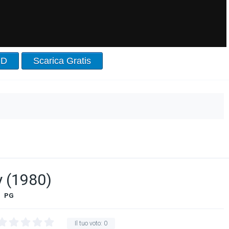
HD
Scarica Gratis
 (1980)
PG
Il tuo voto:
0