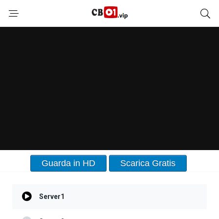
Guarda in HD
Scarica Gratis
Server1