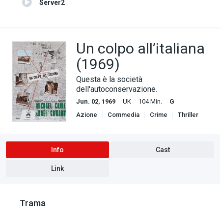
Server2
Un colpo all’italiana
(1969)
Questa è la società
dell'autoconservazione.
Jun. 02, 1969
UK
104 Min.
G
Azione
Commedia
Crime
Thriller
Info
Cast
Link
Trama