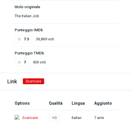
titolo originiale
The Italian Job
Punteggio IMDb
7.3
36,869 voti
Punteggio TMDb
7
436 voti
Link
Scaricare
Options
Qualità
Lingua
Aggiunto
Scaricare
Italian
7 anni
HD