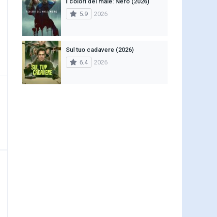
I colori del male: Nero (2026)
5.9
2026
Sul tuo cadavere (2026)
6.4
2026