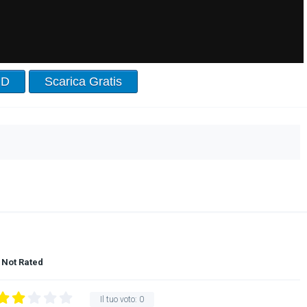
HD
Scarica Gratis
Not Rated
Il tuo voto:
0