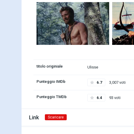
titolo originiale
Ulisse
Punteggio IMDb
6.7
3,007 voti
Punteggio TMDb
6.4
93 voti
Link
Scaricare