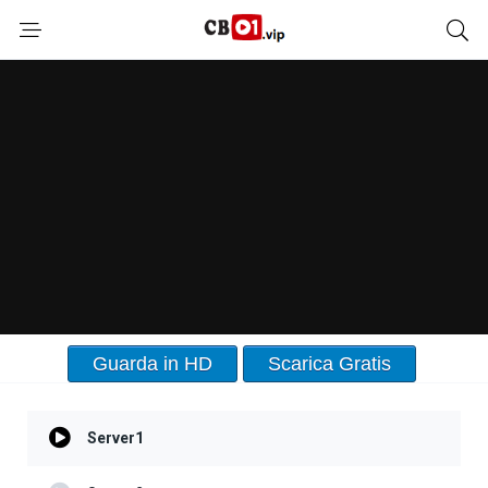
Guarda in HD
Scarica Gratis
Server1