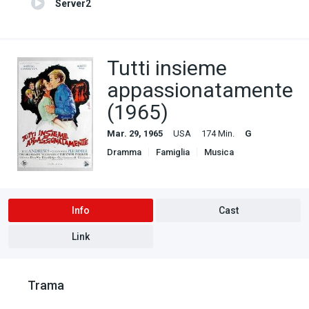
Server2
Tutti insieme
appassionatamente
(1965)
Mar. 29, 1965
USA
174 Min.
G
Dramma
Famiglia
Musica
Romance
Info
Cast
Link
Trama