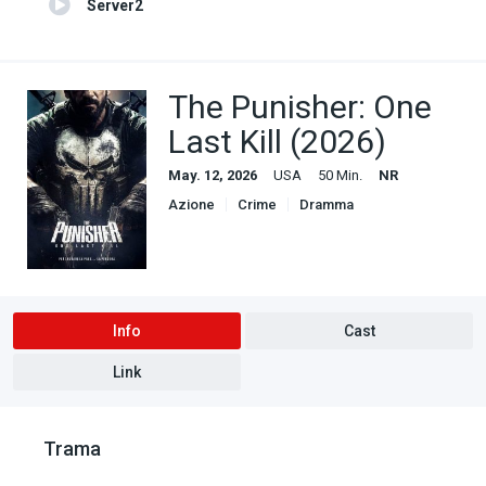
Server2
The Punisher: One
Last Kill (2026)
May. 12, 2026
USA
50 Min.
NR
Azione
Crime
Dramma
Info
Cast
Link
Trama