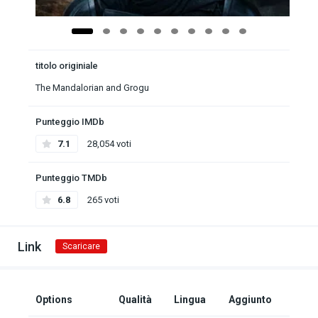
titolo originiale
The Mandalorian and Grogu
Punteggio IMDb
7.1
28,054 voti
Punteggio TMDb
6.8
265 voti
Link
Scaricare
Options
Qualità
Lingua
Aggiunto