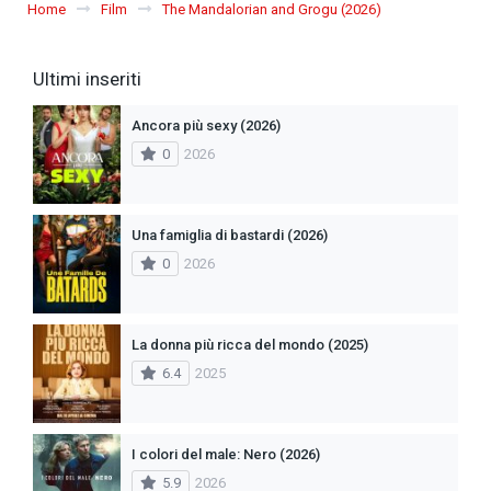
Home
Film
The Mandalorian and Grogu (2026)
Ultimi inseriti
Ancora più sexy (2026)
0
2026
Una famiglia di bastardi (2026)
0
2026
La donna più ricca del mondo (2025)
6.4
2025
I colori del male: Nero (2026)
5.9
2026