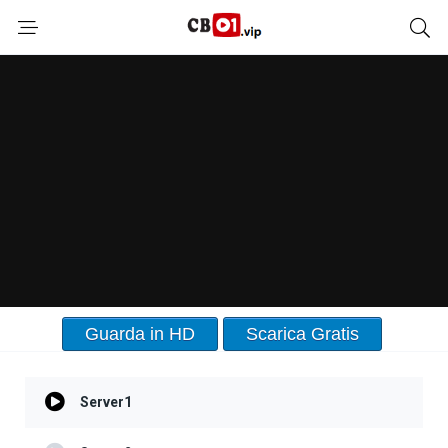
Guarda in HD
Scarica Gratis
Server1