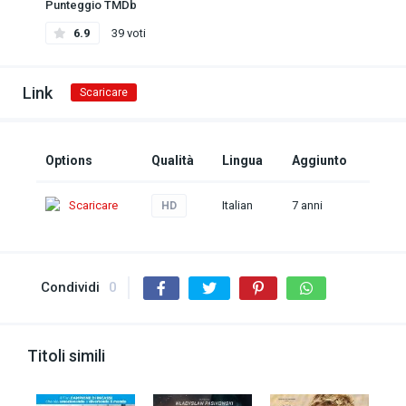
Punteggio TMDb
6.9
39 voti
Link
Scaricare
Options
Qualità
Lingua
Aggiunto
Scaricare
Italian
7 anni
HD
Condividi
0
Titoli simili