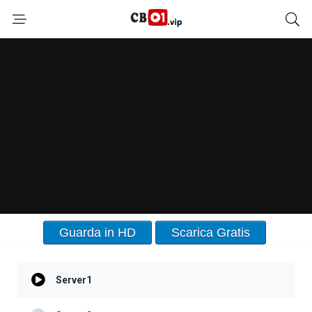
Guarda in HD
Scarica Gratis
Server1