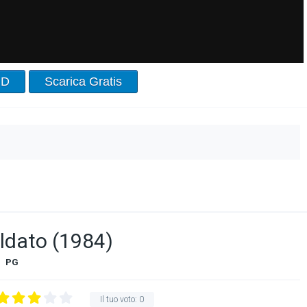
HD
Scarica Gratis
oldato (1984)
PG
Il tuo voto:
0