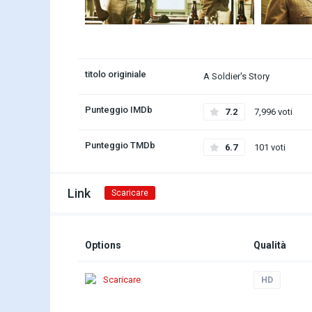
titolo originiale
A Soldier's Story
Punteggio IMDb
7.2
7,996 voti
Punteggio TMDb
6.7
101 voti
Link
Scaricare
Options
Qualità
Scaricare
HD