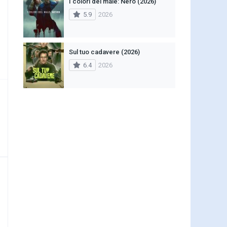
I colori del male: Nero (2026)
5.9
2026
Sul tuo cadavere (2026)
6.4
2026