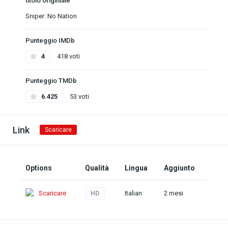
titolo originiale
Sniper: No Nation
Punteggio IMDb
4
418 voti
Punteggio TMDb
6.425
53 voti
Link
Scaricare
Options
Qualità
Lingua
Aggiunto
Scaricare
Italian
2 mesi
HD