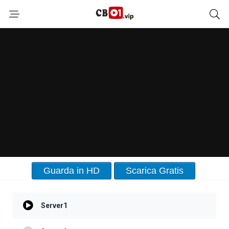
Guarda in HD
Scarica Gratis
Server1