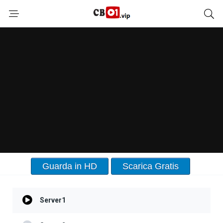
Guarda in HD
Scarica Gratis
Server1