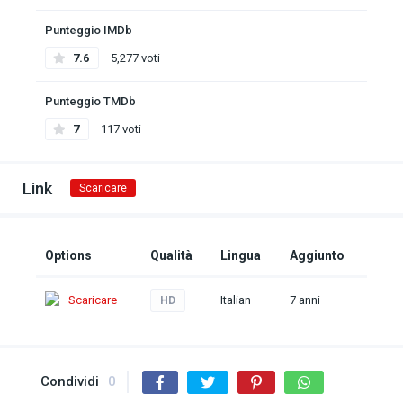
Punteggio IMDb
7.6
5,277 voti
Punteggio TMDb
7
117 voti
Link
Scaricare
Options
Qualità
Lingua
Aggiunto
Scaricare
Italian
7 anni
HD
Condividi
0