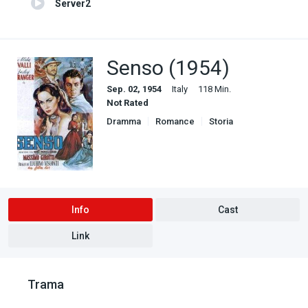
Server2
Senso (1954)
Sep. 02, 1954
Italy
118 Min.
Not Rated
Dramma
Romance
Storia
Info
Cast
Link
Trama