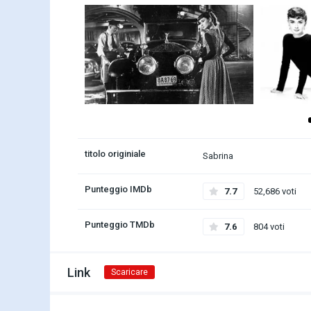
titolo originiale
Sabrina
Punteggio IMDb
7.7
52,686 voti
Punteggio TMDb
7.6
804 voti
Link
Scaricare