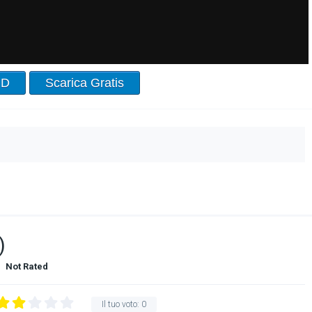
HD
Scarica Gratis
)
Not Rated
Il tuo voto:
0