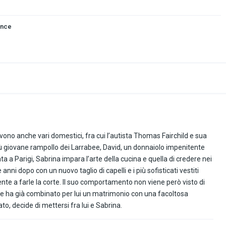
nce
ivono anche vari domestici, fra cui l’autista Thomas Fairchild e sua
iù giovane rampollo dei Larrabee, David, un donnaiolo impenitente
vata a Parigi, Sabrina impara l’arte della cucina e quella di credere nei
nni dopo con un nuovo taglio di capelli e i più sofisticati vestiti
nte a farle la corte. Il suo comportamento non viene però visto di
che ha già combinato per lui un matrimonio con una facoltosa
, decide di mettersi fra lui e Sabrina.