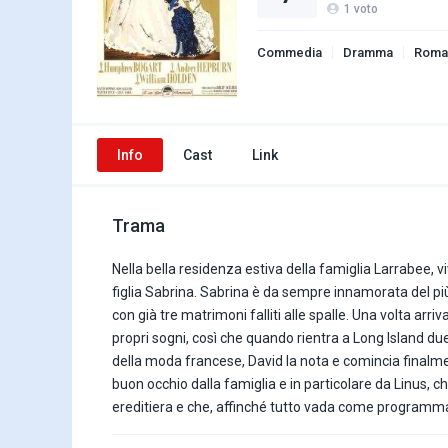
1
voto
Commedia
Dramma
Roma
Info
Cast
Link
Trama
Nella bella residenza estiva della famiglia Larrabee, v
figlia Sabrina. Sabrina è da sempre innamorata del p
con già tre matrimoni falliti alle spalle. Una volta arri
propri sogni, così che quando rientra a Long Island due a
della moda francese, David la nota e comincia finalme
buon occhio dalla famiglia e in particolare da Linus, 
ereditiera e che, affinché tutto vada come programmato