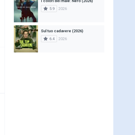
I colori del male: Nero (2026)
5.9
2026
Sul tuo cadavere (2026)
6.4
2026