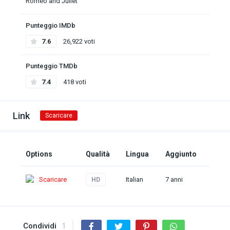
Romeo and Juliet
Punteggio IMDb
7.6
26,922 voti
Punteggio TMDb
7.4
418 voti
Link
Scaricare
Options
Qualità
Lingua
Aggiunto
Scaricare
Italian
7 anni
HD
Condividi
1