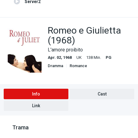
Server2
Romeo e Giulietta
(1968)
L'amore proibito
Apr. 02, 1968
UK
138 Min.
PG
Dramma
Romance
Info
Cast
Link
Trama